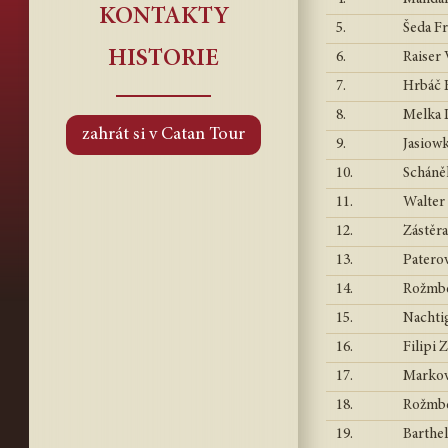
KONTAKTY
5.
Šeda Fr
HISTORIE
6.
Raiser 
7.
Hrbáč F
8.
Melka 
zahrát si v Catan Tour
9.
Jasiow
10.
Scháně
11.
Walter 
12.
Zástěr
13.
Paterov
14.
Rožmbe
15.
Nachtig
16.
Filipi 
17.
Markov
18.
Rožmbe
19.
Barthel