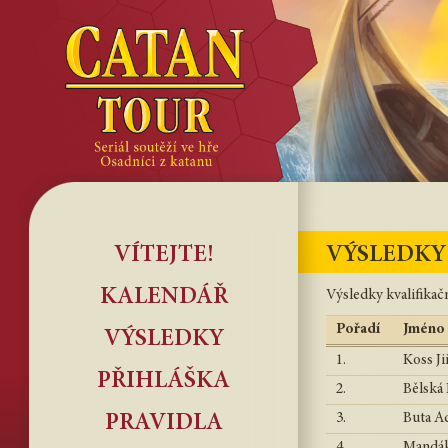
VÍTEJTE!
VÝSLEDKY 
KALENDÁŘ
Výsledky kvalifikačn
Pořadí
Jméno
VÝSLEDKY
1.
Koss Ji
PŘIHLÁŠKA
2.
Bělská
3.
Buta A
PRAVIDLA
4.
Mandák