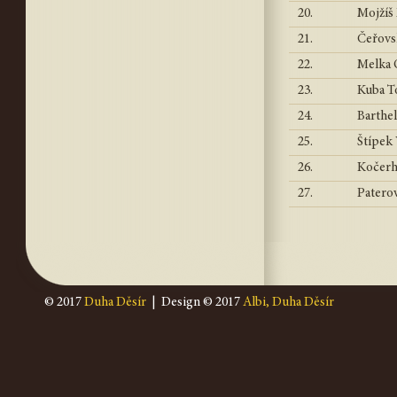
20.
Mojžíš
21.
Čeřovs
22.
Melka O
23.
Kuba T
24.
Barthel
25.
Štípek
26.
Kočerhá
27.
Patero
© 2017
Duha Děsír
| Design © 2017
Albi, Duha Děsír