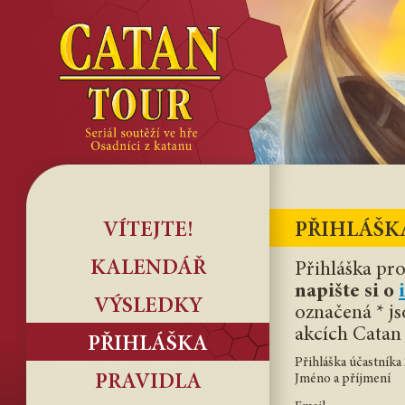
VÍTEJTE!
PŘIHLÁŠK
KALENDÁŘ
Přihláška pro
napište si o
VÝSLEDKY
označená * j
akcích Catan
PŘIHLÁŠKA
Přihláška účastníka
PRAVIDLA
Jméno a příjmení