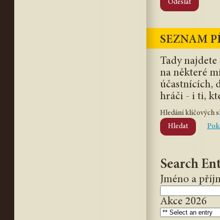
Odeslat
SEZNAM P
Tady najdete 
na některé mí
účastnících,
hráči - i ti, k
Hledání klíčových s
Hledat
Pokr
Search Ent
Jméno a příj
Akce 2026