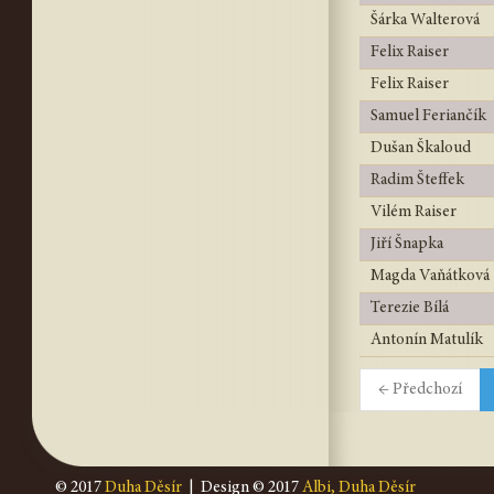
Šárka Walterová
Felix Raiser
Felix Raiser
Samuel Feriančík
Dušan Škaloud
Radim Šteffek
Vilém Raiser
Jiří Šnapka
Magda Vaňátková
Terezie Bílá
Antonín Matulík
← Předchozí
© 2017
Duha Děsír
| Design © 2017
Albi, Duha Děsír